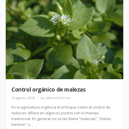
Control orgánico de malezas
15 agosto, 2018
/
by Gabriela Escriva
En la agricultura orgánica el enfoque sobre el control de
malezas difiere en algunos puntos con el manejo
tradicional. En general no se las llama “malezas”, “malas
hierbas” o...