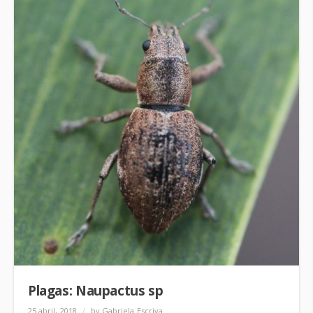
Plagas: Naupactus sp
25 abril, 2018
/
by Gabriela Escriva