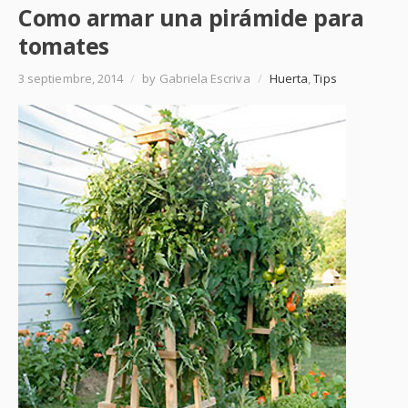
Como armar una pirámide para
tomates
3 septiembre, 2014
/
by Gabriela Escriva
/
Huerta
,
Tips