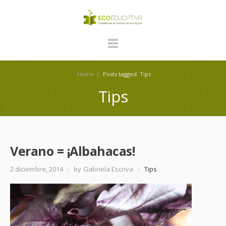
Home
/
Posts tagged: Tips
Tips
Verano = ¡Albahacas!
2 diciembre, 2014
/
by Gabriela Escriva
/
Tips