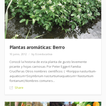
Plantas aromáticas: Berro
10 junio, 2012
/
by Ecoeducativa
Conocé la historia de esta planta de gusto levemente
picante y hojas carnosas Por Peter Eggert Familia:
Crucíferas Otros nombres científicos: ( =Rorippa nasturtium-
aquaticum=Sisymbrium nasturtiumaquaticum= Nasturtium
fontanum) Nombres comunes...
Share