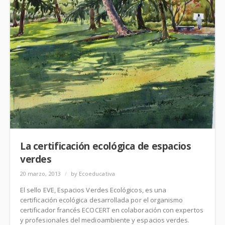
La certificación ecológica de espacios
verdes
20 marzo, 2013
/
by Ecoeducativa
El sello EVE, Espacios Verdes Ecológicos, es una
certificación ecológica desarrollada por el organismo
certificador francés ECOCERT en colaboración con expertos
y profesionales del medioambiente y espacios verdes.